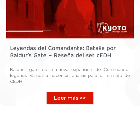
Leyendas del Comandante: Batalla por
Baldur’s Gate – Reseña del set cEDH
Baldur's gate es la nueva expansión de Commander
legends. Vamos a hacer un analisis para el formato de
CEDH
Leer más >>
Previos
1
2
3
4
5
Siguientes
PREVIO
SIGUIENTE
El Proyecto «Juega a»: Acercando Nuevos Juegos a Bucaramanga
Formato GOAT: El regreso triunfal del Yu-Gi-Oh! clásico