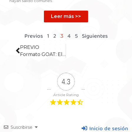
hayan salido comunes.
Leer más >>
Previos
1
2
4
5
Siguientes
3
PREVIO
Formato GOAT: El regreso triunfal del Yu-Gi-Oh! clásico
4.3
Article Rating
Inicio de sesión
Suscribirse