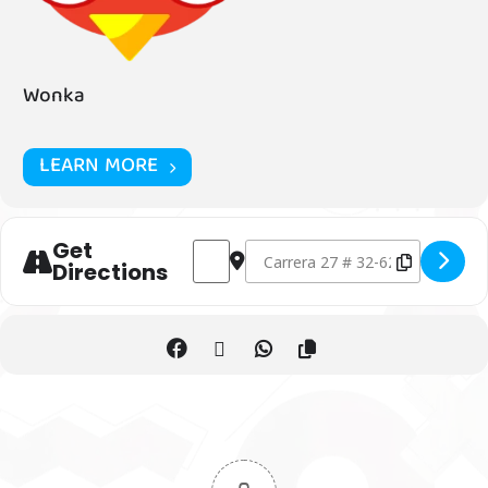
Wonka
LEARN MORE
Get
Address - Torneo semanal de Yu-Gi-Oh!
Destination Address - Torneo s
Directions