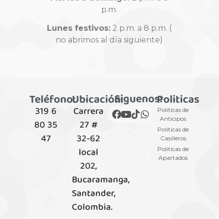
p.m.
Lunes festivos:
2 p.m. a 8 p.m. (
no abrimos al día siguiente)
Siguenos:
Teléfono:
Ubicación:
Politicas
319 6
Carrera
Politicas de
Anticipos
80 35
27 #
Politicas de
47
32-62
Casilleros
local
Politicas de
Apartados
202,
Bucaramanga,
Santander,
Colombia.