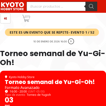
ESTE ES UN EVENTO QUE SE REPITE- EVENTO 1 / 52
10 DE ENERO DE 2026 16:00
Torneo semanal de Yu-Gi-
Oh!
Kyoto Hobby Store
Torneo semanal de Yu-Gi-Oh!
Formato Avanazado
16:00 - 20:00
(GMT-05:00)
Tipo de evento
Torneo de Yugioh
03
ENE