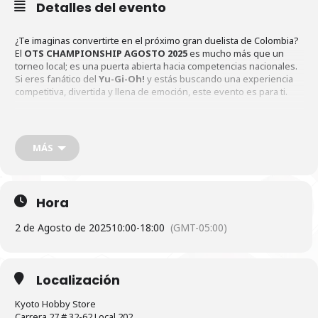
Detalles del evento
¿Te imaginas convertirte en el próximo gran duelista de Colombia?
El
OTS CHAMPIONSHIP AGOSTO 2025
es mucho más que un
torneo local; es una puerta abierta hacia competencias nacionales.
Si eres fanático del
Yu-Gi-Oh!
y estás buscando una experiencia
competitiva, divertida y llena de emoción, este evento es para ti.
Kyoto Hobby Store
Este torneo organizado por
, Tienda
Oficial de Torneos (OTS), se llevará a cabo el
2 de agosto de 2025
MÁS
en Bucaramanga, y será un espacio donde la estrategia, la pasión
por el juego y el espíritu competitivo se encontrarán en un mismo
lugar.
Hora
¿Qué es el OTS Championship?
2 de Agosto de 2025
10:00
-
18:00
(GMT-05:00)
El
OTS Championship
(Campeonato OTS) es un torneo de
Yu-Gi-
Localización
Oh!
organizado exclusivamente por tiendas certificadas como
Tiendas Oficiales de Torneos (OTS)
. Estos eventos están
Kyoto Hobby Store
diseñados para ofrecer a los jugadores una experiencia
Carrera 27 # 32-62 Local 202