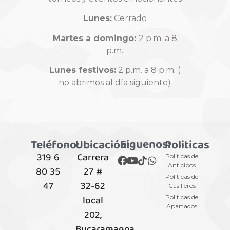
Lunes:
Cerrado
¿Qué es un torneo Tier 2?
Martes a domingo:
2 p.m. a 8
p.m.
Los torneos
Tier 2
son eventos oficiales con un nivel de
Lunes festivos:
2 p.m. a 8 p.m. (
competencia más alto que un torneo local casual. Este tipo de
no abrimos al día siguiente)
torneos:
Exigen cumplimiento estricto de las reglas.
Siguenos:
Teléfono:
Ubicación:
Politicas
Otorgan
invitaciones al WCQ
.
319 6
Carrera
Politicas de
Anticipos
80 35
27 #
Se rigen por normas competitivas oficiales de Konami.
Politicas de
47
32-62
Casilleros
local
Politicas de
Apartados
202,
¿Qué es el WCQ (World Championship Qualifier)?