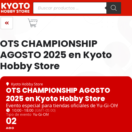
OTS CHAMPIONSHIP
AGOSTO 2025 en Kyoto
Hobby Store
Kyoto Hobby Store
OTS CHAMPIONSHIP AGOSTO
2025 en Kyoto Hobby Store
Evento especial para tiendas oficiales de Yu-Gi-Oh!
10:00 - 18:00
(GMT-05:00)
Tipo de evento
Yu-Gi-Oh!
02
AGO