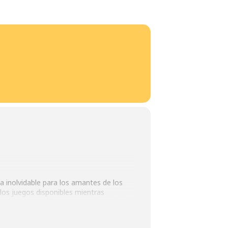
 inolvidable para los amantes de los
 los juegos disponibles mientras
mocionante rifa, ¡el premio depende del