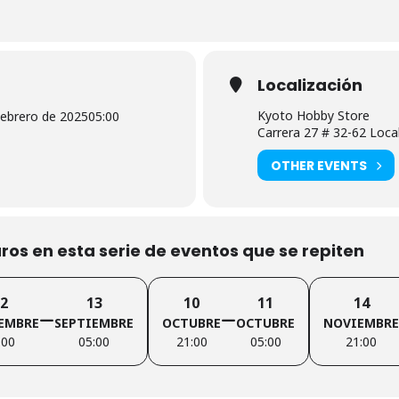
versión, comunidad y premios. ¿Estás listo para unirte a la acción?
Localización
y sugerencias para mejorar este evento!
Kyoto Hobby Store
Febrero de 2025
05:00
Carrera 27 # 32-62 Loca
OTHER EVENTS
os en esta serie de eventos que se repiten
2
13
10
11
14
EMBRE
SEPTIEMBRE
OCTUBRE
OCTUBRE
NOVIEMBRE
:00
05:00
21:00
05:00
21:00