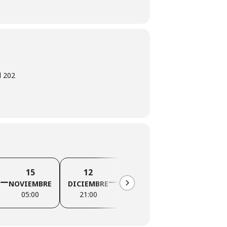
l 202
9
10
15
12
13
ENERO
ENER
NOVIEMBRE
DICIEMBRE
DICIEMBRE
2027
2027
05:00
21:00
05:00
21:00
05:00