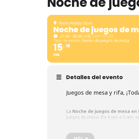
Noche de jueg
Kyoto Hobby Store
Noche de juegos de 
21:00 - 05:00
(16)
(GMT-05:00)
Tipo de evento
Evento de juegos de mesa
15
16
FEB
Detalles del evento
Juegos de mesa y rifa, ¡To
La
Noche de juegos de mesa en
juegos de mesa. De 9 pm a 5 am, nue
compartes risas y estrategias con 
número de asistentes!
MÁS