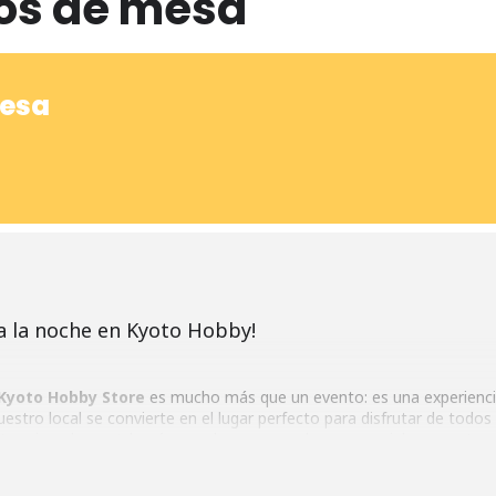
os de mesa
mesa
da la noche en Kyoto Hobby!
Kyoto Hobby Store
es mucho más que un evento: es una experiencia
stro local se convierte en el lugar perfecto para disfrutar de todos
otros jugadores. Además, puedes ganar un bono especial en nuestra e