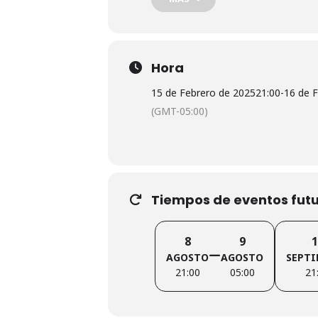
Prepárate para una noche llena de di
Hora
¡Nos encantaría leer tus opiniones 
15 de Febrero de 2025
21:00
-
16 de 
(GMT-05:00)
Tiempos de eventos futur
8
9
1
AGOSTO
AGOSTO
SEPTI
21:00
05:00
21