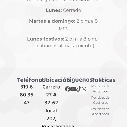
Lunes:
Cerrado
Martes a domingo:
2 p.m. a 8
p.m.
Lunes festivos:
2 p.m. a 8 p.m. (
no abrimos al día siguiente)
Siguenos:
Teléfono:
Ubicación:
Politicas
319 6
Carrera
Politicas de
Anticipos
80 35
27 #
Politicas de
47
32-62
Casilleros
local
Politicas de
Apartados
202,