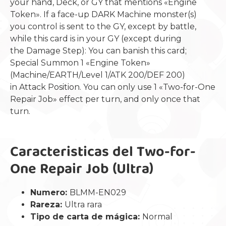
your hand, Deck, or GY that mentions «Engine
Token». If a face-up DARK Machine monster(s)
you control is sent to the GY, except by battle,
while this card is in your GY (except during
the Damage Step): You can banish this card;
Special Summon 1 «Engine Token»
(Machine/EARTH/Level 1/ATK 200/DEF 200)
in Attack Position. You can only use 1 «Two-for-One
Repair Job» effect per turn, and only once that
turn.
Caracteristicas del Two-for-
One Repair Job (Ultra)
Numero:
BLMM-EN029
Rareza:
Ultra rara
Tipo de carta de mágica:
Normal