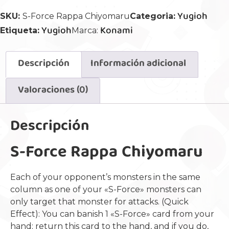
Yugioh
SKU:
S-Force Rappa Chiyomaru
Categoria:
Yugioh
Konami
Etiqueta:
Marca:
Descripción
Información adicional
Valoraciones (0)
Descripción
S-Force Rappa Chiyomaru
Each of your opponent’s monsters in the same
column as one of your «S-Force» monsters can
only target that monster for attacks. (Quick
Effect): You can banish 1 «S-Force» card from your
hand; return this card to the hand, and if you do,