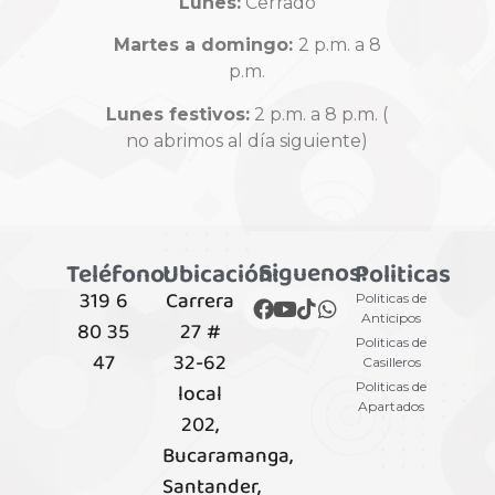
Lunes:
Cerrado
Martes a domingo:
2 p.m. a 8
p.m.
Lunes festivos:
2 p.m. a 8 p.m. (
no abrimos al día siguiente)
Siguenos:
Teléfono:
Ubicación:
Politicas
319 6
Carrera
Politicas de
Anticipos
80 35
27 #
Politicas de
47
32-62
Casilleros
local
Politicas de
Apartados
202,
Bucaramanga,
Santander,