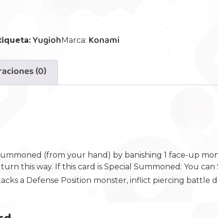
Yugioh
Konami
tiqueta:
Marca:
raciones (0)
mmoned (from your hand) by banishing 1 face-up monst
rn this way. If this card is Special Summoned: You can S
ttacks a Defense Position monster, inflict piercing battl