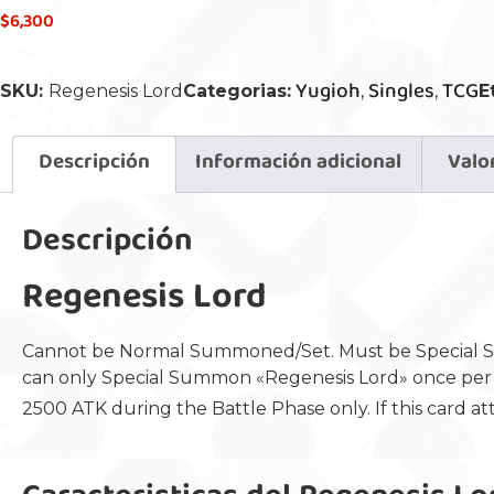
$
6,300
Yugioh
Singles
TCG
SKU:
Regenesis Lord
Categorias:
,
,
E
Descripción
Información adicional
Valo
Descripción
Regenesis Lord
Cannot be Normal Summoned/Set. Must be Special Su
can only Special Summon «Regenesis Lord» once per tu
2500 ATK during the Battle Phase only. If this card a