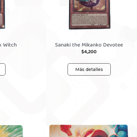
k Witch
Sanaki the Mikanko Devotee
$
4,200
Más detalles