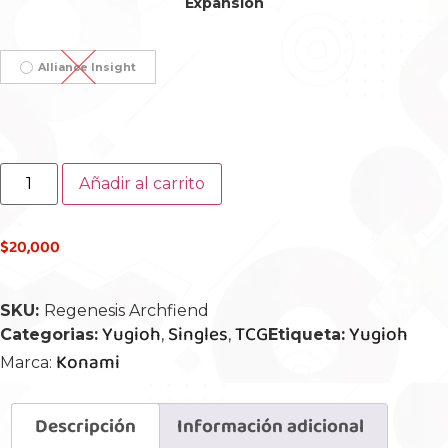
Expansión
Alliance Insight
Añadir al carrito
$
20,000
SKU:
Regenesis Archfiend
Yugioh
Singles
TCG
Yugioh
Categorias:
,
,
Etiqueta:
Konami
Marca:
Descripción
Información adicional