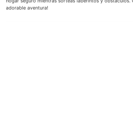
hogar seguro mientras sorteas laberintos y obstáculos. Co
adorable aventura!