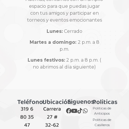
espacio para que puedas jugar
con tus amigos y participar en
torneos y eventos emocionantes
Lunes:
Cerrado
Martes a domingo:
2 p.m. a 8
p.m.
Lunes festivos:
2 p.m. a 8 p.m. (
no abrimos al día siguiente)
Siguenos:
Teléfono:
Ubicación:
Politicas
319 6
Carrera
Politicas de
Anticipos
80 35
27 #
Politicas de
47
32-62
Casilleros