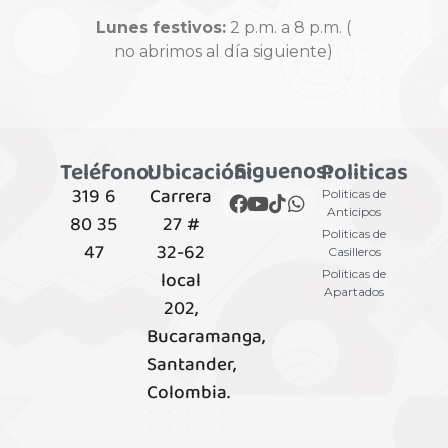
Lunes festivos:
2 p.m. a 8 p.m. (
no abrimos al día siguiente)
Siguenos:
Teléfono:
Ubicación:
Politicas
319 6
Carrera
Politicas de
Anticipos
80 35
27 #
Politicas de
47
32-62
Casilleros
local
Politicas de
Apartados
202,
Bucaramanga,
Santander,
Colombia.