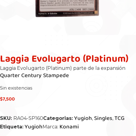
Laggia Evolugarto (Platinum)
Laggia Evolugarto (Platinum) parte de la expansión
Quarter Century Stampede
Sin existencias
$
7,500
Yugioh
Singles
TCG
SKU:
RA04-SP160
Categorias:
,
,
Yugioh
Konami
Etiqueta:
Marca: