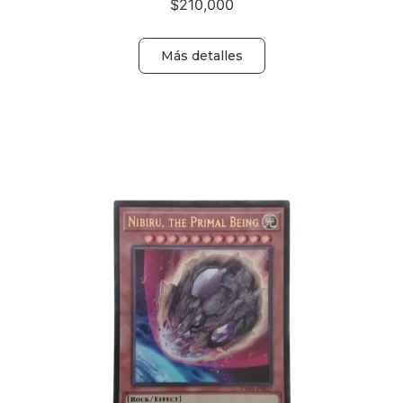
$
210,000
Más detalles