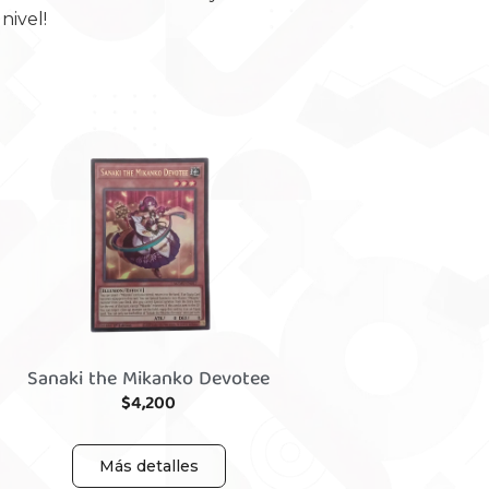
nivel!
Sanaki the Mikanko Devotee
$
4,200
Más detalles