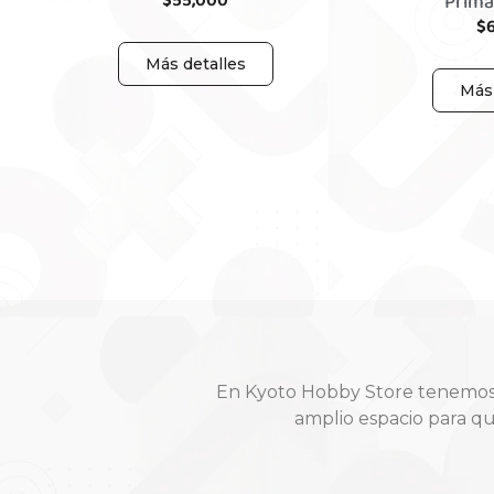
$
55,000
Prima
$
Más detalles
Más 
En Kyoto Hobby Store tenemos t
amplio espacio para q