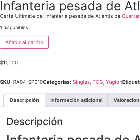
Infanteria pesada de Atl
Carta Ultimate del Infanteria pesada de Atlantis de
Quarte
1 disponibles
Añadir al carrito
$
11,000
SKU:
RA04-SP010
Categorias:
Singles
,
TCG
,
Yugioh
Etiquet
Descripción
Información adicional
Valoracion
Descripción
Infanteria pesada de A