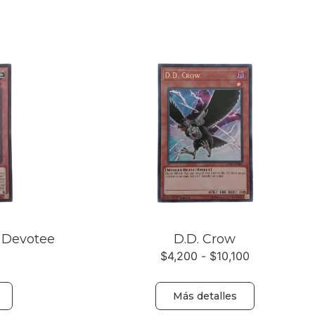
 Devotee
D.D. Crow
$
4,200
-
$
10,100
Más detalles