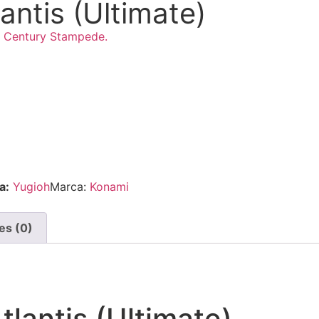
antis (Ultimate)
r Century Stampede.
a:
Yugioh
Marca:
Konami
es (0)
tlantis (Ultimate)