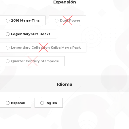
Expansión
2016 Mega-Tins
Duel Power
Legendary 5D's Decks
Legendary Collection Kaiba Mega Pack
Quarter Century Stampede
Idioma
Español
Inglés