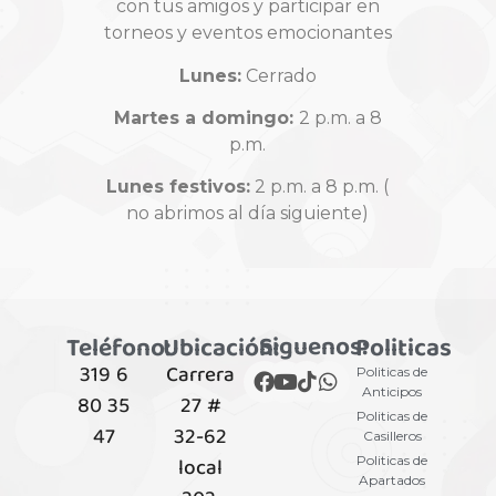
con tus amigos y participar en
torneos y eventos emocionantes
Lunes:
Cerrado
Martes a domingo:
2 p.m. a 8
p.m.
Lunes festivos:
2 p.m. a 8 p.m. (
no abrimos al día siguiente)
Siguenos:
Teléfono:
Ubicación:
Politicas
319 6
Carrera
Politicas de
Anticipos
80 35
27 #
Politicas de
47
32-62
Casilleros
local
Politicas de
Apartados