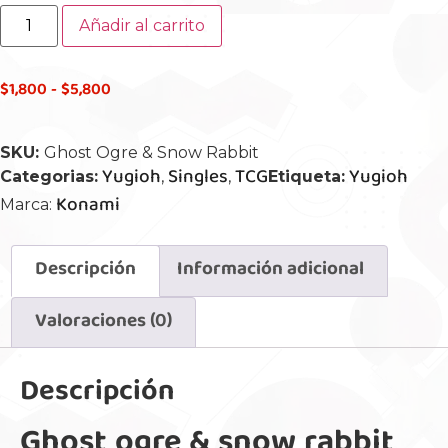
Añadir al carrito
$
1,800
-
$
5,800
SKU:
Ghost Ogre & Snow Rabbit
Yugioh
Singles
TCG
Yugioh
Categorias:
,
,
Etiqueta:
Konami
Marca:
Descripción
Información adicional
Valoraciones (0)
Descripción
Ghost ogre & snow rabbit