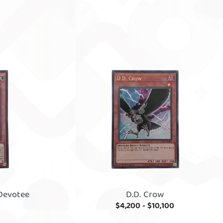
Devotee
D.D. Crow
$
4,200
-
$
10,100