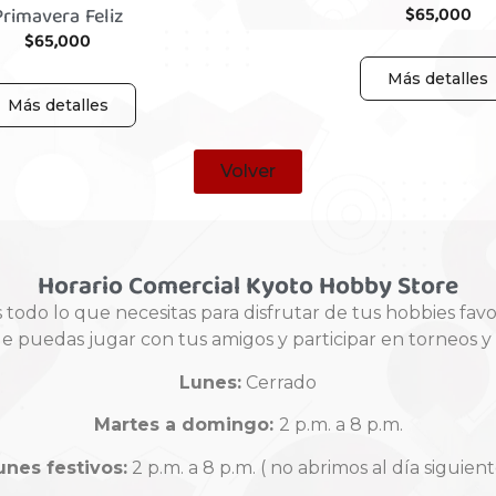
Primavera Feliz
$
65,000
$
65,000
Más detalles
Más detalles
Volver
Horario Comercial Kyoto Hobby Store
odo lo que necesitas para disfrutar de tus hobbies fav
ue puedas jugar con tus amigos y participar en torneos 
Lunes:
Cerrado
Martes a domingo:
2 p.m. a 8 p.m.
unes festivos:
2 p.m. a 8 p.m. ( no abrimos al día siguient