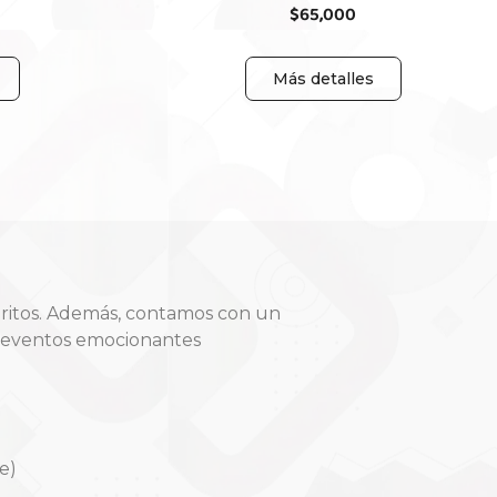
$
65,000
Más detalles
oritos. Además, contamos con un
y eventos emocionantes
e)