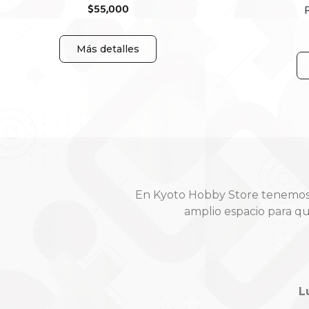
$
55,000
Más detalles
En Kyoto Hobby Store tenemos t
amplio espacio para q
L