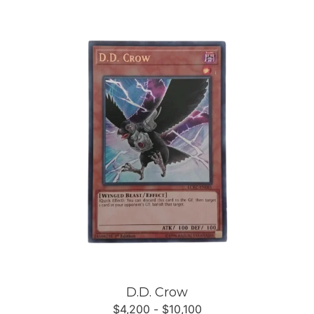
D.D. Crow
$
4,200
-
$
10,100