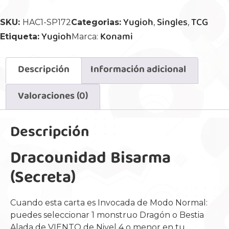
Yugioh
Singles
TCG
SKU:
HAC1-SP172
Categorias:
,
,
Yugioh
Konami
Etiqueta:
Marca:
Descripción
Información adicional
Valoraciones (0)
Descripción
Dracounidad Bisarma
(Secreta)
Cuando esta carta es Invocada de Modo Normal:
puedes seleccionar 1 monstruo Dragón o Bestia
Alada de VIENTO de Nivel 4 o menor en tu