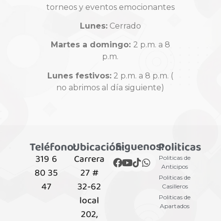
torneos y eventos emocionantes
Lunes:
Cerrado
Martes a domingo:
2 p.m. a 8
p.m.
Lunes festivos:
2 p.m. a 8 p.m. (
no abrimos al día siguiente)
Siguenos:
Teléfono:
Ubicación:
Politicas
319 6
Carrera
Politicas de
Anticipos
80 35
27 #
Politicas de
47
32-62
Casilleros
local
Politicas de
Apartados
202,