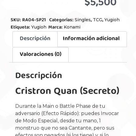
$
5,500
SKU:
RA04-SP21
Categorias:
,
,
Singles
TCG
Yugioh
Etiqueta:
Marca:
Yugioh
Konami
Descripción
Información adicional
Valoraciones (0)
Descripción
Cristron Quan (Secreto)
Durante la Main o Battle Phase de tu
adversario (Efecto Rápido): puedes Invocar
de Modo Especial, desde tu mano, 1
monstruo que no sea Cantante, pero sus
efectos son negados (si los tiene) y, si lo