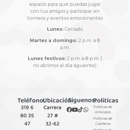
espacio para que puedas jugar
con tus amigos y participar en
torneos y eventos emocionantes
Lunes:
Cerrado
Martes a domingo:
2 p.m. a 8
p.m.
Lunes festivos:
2 p.m. a 8 p.m. (
no abrimos al día siguiente)
Siguenos:
Teléfono:
Ubicación:
Politicas
319 6
Carrera
Politicas de
Anticipos
80 35
27 #
Politicas de
47
32-62
Casilleros
Politicas de