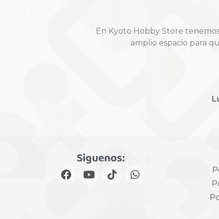
En Kyoto Hobby Store tenemos t
amplio espacio para q
L
Siguenos:
P
Po
Po