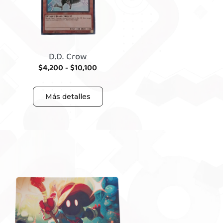
D.D. Crow
$
4,200
-
$
10,100
Más detalles