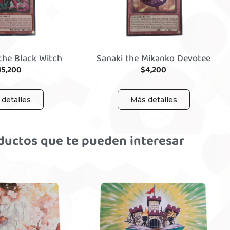
 the Black Witch
Sanaki the Mikanko Devotee
15,200
$
4,200
detalles
Más detalles
ductos que te pueden interesar