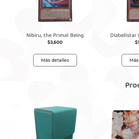
Nibiru, the Primal Being
Diabellstar
$
3,600
$
Más detalles
Más 
Pro