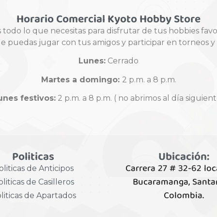
Horario Comercial Kyoto Hobby Store
odo lo que necesitas para disfrutar de tus hobbies fav
ue puedas jugar con tus amigos y participar en torneos 
Lunes:
Cerrado
Martes a domingo:
2 p.m. a 8 p.m.
unes festivos:
2 p.m. a 8 p.m. ( no abrimos al día siguient
Politicas
Ubicación:
Carrera 27 # 32-62 loc
oliticas de Anticipos
Bucaramanga, Santa
liticas de Casilleros
Colombia.
liticas de Apartados