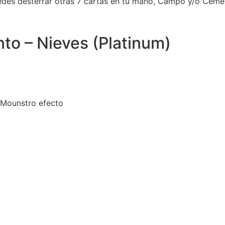
uedes desterrar otras 7 cartas en tu mano, Campo y/o Ceme
nto – Nieves (Platinum)
 Mounstro efecto