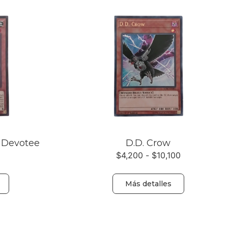
 Devotee
D.D. Crow
$
4,200
-
$
10,100
Más detalles