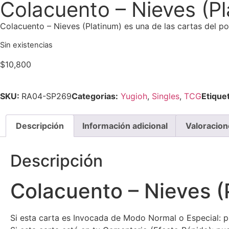
Colacuento – Nieves (Pl
Colacuento – Nieves (Platinum) es una de las cartas del p
Sin existencias
$
10,800
SKU:
RA04-SP269
Categorias:
Yugioh
,
Singles
,
TCG
Etique
Descripción
Información adicional
Valoracion
Descripción
Colacuento – Nieves (
Si esta carta es Invocada de Modo Normal o Especial: p