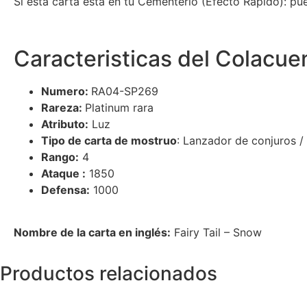
Si esta carta está en tu Cementerio (Efecto Rápido): p
Caracteristicas del Colacue
Numero:
RA04-SP269
Rareza:
Platinum rara
Atributo:
Luz
Tipo de carta de mostruo
: Lanzador de conjuros /
Rango:
4
Ataque :
1850
Defensa:
1000
Nombre de la carta en inglés:
Fairy Tail – Snow
Productos relacionados