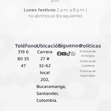
p.m.
Lunes festivos:
2 p.m. a 8 p.m. (
no abrimos al día siguiente)
Siguenos:
Teléfono:
Ubicación:
Politicas
319 6
Carrera
Politicas de
Anticipos
80 35
27 #
Politicas de
47
32-62
Casilleros
local
Politicas de
Apartados
202,
Bucaramanga,
Santander,
Colombia.