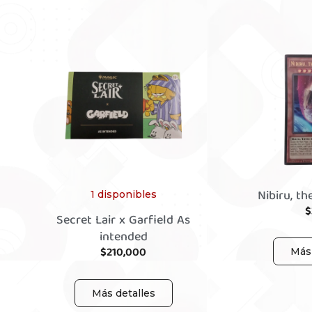
Nibiru, th
1 disponibles
$
Secret Lair x Garfield As
intended
$
210,000
Más 
Más detalles