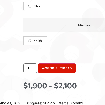
Ultra
Idioma
Inglés
Añadir al carrito
$
1,900
-
$
2,100
,
Etiqueta:
Marca:
Singles
TCG
Yugioh
Konami