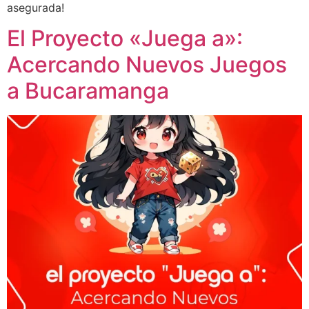
asegurada!
El Proyecto «Juega a»:
Acercando Nuevos Juegos
a Bucaramanga