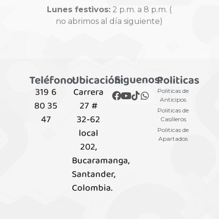
Lunes festivos:
2 p.m. a 8 p.m. (
no abrimos al día siguiente)
Siguenos:
Teléfono:
Ubicación:
Politicas
319 6
Carrera
Politicas de
Anticipos
80 35
27 #
Politicas de
47
32-62
Casilleros
local
Politicas de
Apartados
202,
Bucaramanga,
Santander,
Colombia.